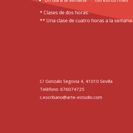
Un día a la semana**: 100 euros /mes
* Clases de dos horas.
** Una clase de cuatro horas a la semana.
C/ Gonzalo Segovia
4,
41010 Sevilla
Teléfono:
676074725
c.escribano@arte-estudio.com