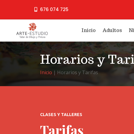
676 074 725
Inicio
Adultos
N
Horarios y Tar
Inicio
| Horarios y Tarifas
CLASES Y TALLERES
Tarifas